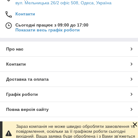
вул. Мельницька 26/2 офіс 508, Одеса, Україна
знайдете такі ємності:
прозорі;
Контакти
непрозорі;
Сьогодні працює з 09:00 до 17:00
щільні;
Показати весь графік роботи
низькі і високі.
Продукція виготовляється з кришкою, яка герметично
Про нас
закривається і дозволяє зберігати у відрі різні рідини або рідкі
суміші, не боячись пролити їх при транспортуванні. Ви
можете самостійно підібрати ємність по зовнішньому вигляду
Контакти
і об'єму або довіритися рекомендацій наших професійних
співробітників, змалювавши їм цілі, для яких ви плануєте
Доставка та оплата
використовувати пластикове відро з кришкою. Відповідаємо
на дзвінки, консультуємо з будь-яких питань з понеділка по
п'ятницю. Всі вироби виготовляються з харчового матеріалу
Графік роботи
виготовлення.
Повна версія сайту
Якісні пластикові відра для харчових
продуктів
Сайт створено на маркетплейсі
Prom.ua
Зараз компанія не може швидко обробляти замовлення та
повідомлення, оскільки за її графіком роботи сьогодні
вихідний. Ваша заявка буде оброблена і з Вами зв'яжеться