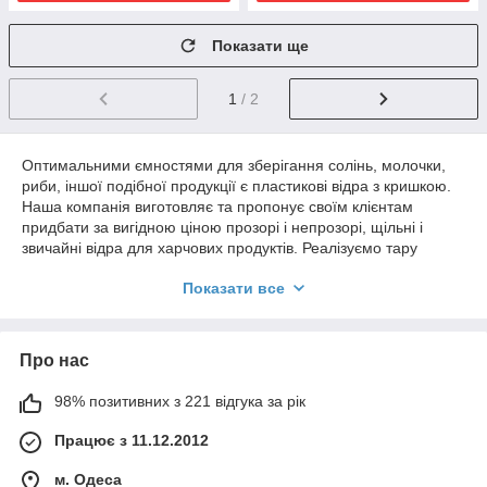
Показати ще
1
/ 2
Оптимальними ємностями для зберігання солінь, молочки,
риби, іншої подібної продукції є пластикові відра з кришкою.
Наша компанія виготовляє та пропонує своїм клієнтам
придбати за вигідною ціною прозорі і непрозорі, щільні і
звичайні відра для харчових продуктів. Реалізуємо тару
роздрібними, а також оптовими партіями. Наші клієнти мають
Показати все
можливість замовити відра потрібного кольору і об'єму в
необмеженій кількості.
Про нас
Прозорі і непрозорі щільні відра з
кришками і без
98% позитивних з 221 відгука за рік
Працює з 11.12.2012
Більше двох десятків пластикових відер для харчових
м. Одеса
продуктів доступно увазі відвідувачів нашого сайту. Тут ви