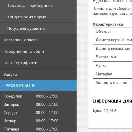
Відро пластикове хар
Товари для прибирання
Ємкість для зберіган
використовується для 
Кондитерські форми
Характеристика
Посуд для фуршетів
Об'єм, л
Доставка і оплата
Діаметр верхній, мм
Діаметр нижній, мм
Повернення та обмін
Висота, мм
Наші Сертифікати
Ручка
Відгуки
Матеріал
Кількість в уп, шт
ГРАФІК РОБОТИ
Понеділок
09:00
17:00
Інформація дл
Вівторок
09:00
17:00
Ціна:
12,74 ₴
Середа
09:00
17:00
Четвер
09:00
17:00
Пʼятниця
09:00
17:00