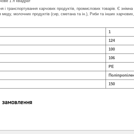
чове 1 л квадрат
ня і транспортування харчових продуктів, промислових товарів. Є знімн
меду, молочних продуктів (сир, сметана та ін.), Риби та інших харчових, 
1
124
100
106
РЕ
Поліпропіле
150
я замовлення