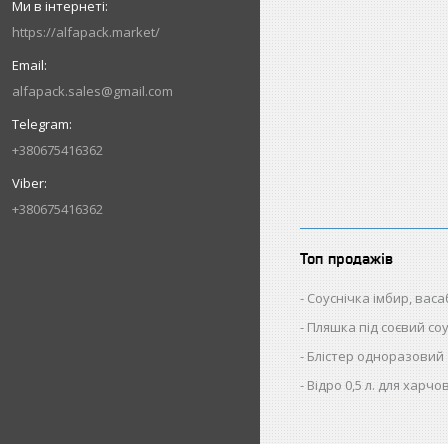
https://alfapack.market/
alfapack.sales@gmail.com
+380675416362
+380675416362
Топ продажів
Соуснічка імбир, васаб
Пляшка під соєвий со
Блістер одноразовий
Відро 0,5 л. для харч