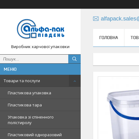
alfapack.sale
ГОЛОВНА
ТОВ
Виробник харчової упаковки
Товари та послуги
Пластикова упаковка
Пластикова тара
Упаковка зі спіненного
полістиролу
Пластиковий одноразовий