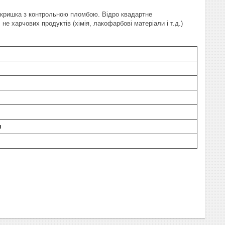
а кришка з контрольною пломбою. Відро квадартне
не харчових продуктів (хімія, лакофарбові матеріали і т.д.)
н