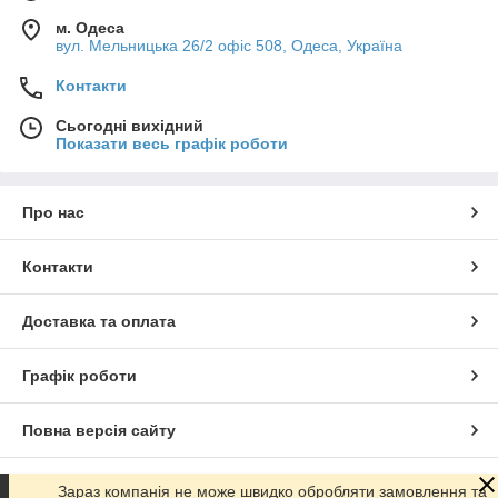
м. Одеса
вул. Мельницька 26/2 офіс 508, Одеса, Україна
Пластиковые стаканы для напитков и для коктейлей, супники
с крышкой и без — продукция собственного производства
Контакти
отличается высокими эксплуатационными характеристиками
и минимальной стоимостью. Вам не придется оплачивать
Сьогодні вихідний
расходы посредников, заказ отправится напрямую от нас в
Показати весь графік роботи
ваш населенный пункт. Доставляем одноразовые и
многоразовые емкости по всей Украине, возможна оплата
при получении. Для постоянных клиентов готовы сделать
Про нас
максимально лояльные предложения. Работаем с
понедельника по пятницу — звоните!
Контакти
Доставка та оплата
Графік роботи
Повна версія сайту
Сайт створено на маркетплейсі
Prom.ua
Зараз компанія не може швидко обробляти замовлення та