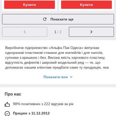
Купити
Купити
Показати ще
1
/ 2
Виробниче підприємство «Альфа Пак Одеса» випускає
одноразові пластикові стакани для коктейлів і для напоїв,
супники з кришкою і без. Висока якість харчового пластику,
відсутність дефектів і широкий модельний ряд — те, що
допомагає нашим клієнтам придбати саме ту продукцію, яка
знадобиться їм у господарстві або для ведення бізнесу.
Показати все
Доставка по Одесі повністю безкоштовна.
Про нас
98% позитивних з 222 відгуків за рік
Емкости для коктейлей и для напитков
от компании-производителя
Працює з 11.12.2012