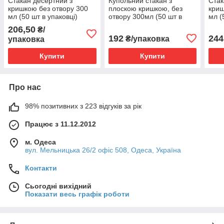
Стакан десертний з
Купольний стакан з
Стак
кришкою без отвору 300
плоскою кришкою, без
криш
мл (50 шт в упаковці)
отвору 300мл (50 шт в
мл (
062200502
упаковці) 062200502
062
206,50
₴/
192
244
₴/упаковка
упаковка
Купити
Купити
Про нас
98% позитивних з 223 відгуків за рік
Працює з 11.12.2012
м. Одеса
вул. Мельницька 26/2 офіс 508, Одеса, Україна
Контакти
Сьогодні вихідний
Показати весь графік роботи