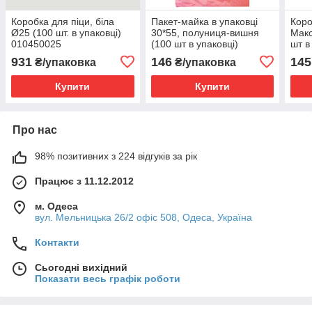
Коробка для піци, біла
Пакет-майка в упаковці
Коро
Ø25 (100 шт. в упаковці)
30*55, полуниця-вишня
Макс
010450025
(100 шт в упаковці)
шт в
030001033
931
146
145
₴/упаковка
₴/упаковка
Купити
Купити
Про нас
98% позитивних з 224 відгуків за рік
Працює з 11.12.2012
м. Одеса
вул. Мельницька 26/2 офіс 508, Одеса, Україна
Контакти
Сьогодні вихідний
Показати весь графік роботи