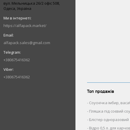
вул. Мельницька 26/2 офіс 508,
Одеса, Україна
https://alfapack.market/
alfapack.sales@gmail.com
+380675416362
+380675416362
Топ продажів
Соуснічка імбир, васаб
Пляшка під соєвий со
Блістер одноразовий
Відро 0,5 л. для харч