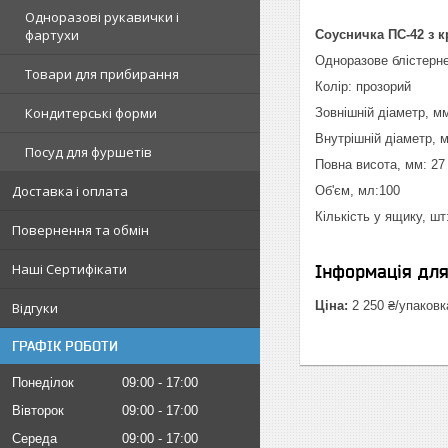
Одноразові рукавички і
фартухи
Соусничка ПС-42 з 
Одноразове блістерне
Товари для прибирання
Колір: прозорий
Кондитерські форми
Зовнішній діаметр, мм
Внутрішній діаметр, 
Посуд для фуршетів
Повна висота, мм: 27
Доставка і оплата
Об'єм, мл:100
Кількість у ящику, шт
Повернення та обмін
Наші Сертифікати
Інформація дл
Ціна:
2 250 ₴/упаковк
Відгуки
ГРАФІК РОБОТИ
Понеділок
09:00
17:00
Вівторок
09:00
17:00
Середа
09:00
17:00