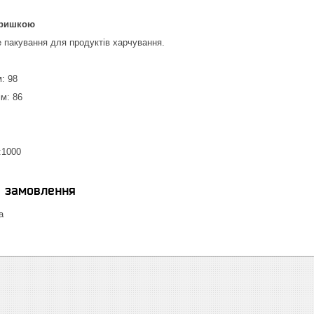
кришкою
 пакування для продуктів харчування.
: 98
мм: 86
:1000
я замовлення
а