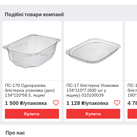
Подібні товари компанії
ПС-170 Одноразова
ПС-17 блістерна Упаковка
ПС-
блістерна упаковка (дно)
134*110*7 (600 шт у
бліс
134*110*58,5, ящик/
ящику) 010100039
180*
упаковка
упак
1 500
1 128
4 7
₴/упаковка
₴/упаковка
Купити
Купити
Про нас