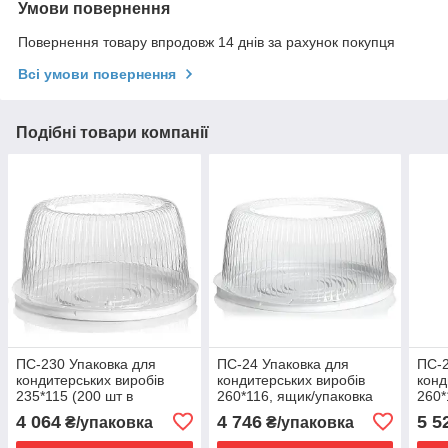
Умови повернення
Повернення товару впродовж 14 днів за рахунок покупця
Всі умови повернення
Подібні товари компанії
ПС-230 Упаковка для
ПС-24 Упаковка для
ПС-2
кондитерських виробів
кондитерських виробів
конд
235*115 (200 шт в
260*116, ящик/упаковка
260*
упаковці) 010100056
упак
4 064
4 746
5 5
₴/упаковка
₴/упаковка