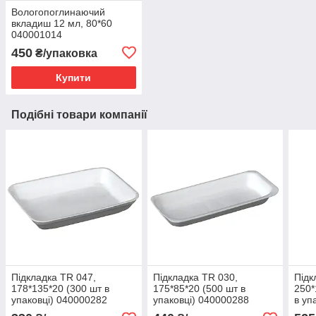
Вологопоглинаючий
вкладиш 12 мл, 80*60
040001014
450
₴/упаковка
Купити
Подібні товари компанії
Підкладка TR 047,
Підкладка TR 030,
Підк
178*135*20 (300 шт в
175*85*20 (500 шт в
250*
упаковці) 040000282
упаковці) 040000288
в уп