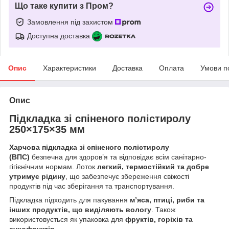
Що таке купити з Пром?
Замовлення під захистом
Доступна доставка
Опис
Характеристики
Доставка
Оплата
Умови п
Опис
Підкладка зі спіненого полістиролу
250×175×35 мм
Харчова підкладка зі спіненого полістиролу
(ВПС)
безпечна для здоров’я та відповідає всім санітарно-
гігієнічним нормам. Лоток
легкий, термостійкий та добре
утримує рідину
, що забезпечує збереження свіжості
продуктів під час зберігання та транспортування.
Підкладка підходить для пакування
м’яса, птиці, риби та
інших продуктів, що виділяють вологу
. Також
використовується як упаковка для
фруктів, горіхів та