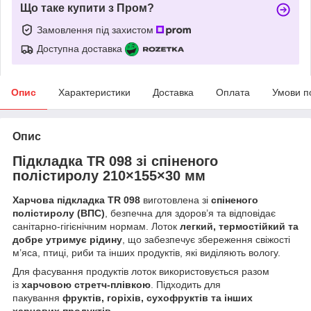
Що таке купити з Пром?
Замовлення під захистом
Доступна доставка
Опис
Характеристики
Доставка
Оплата
Умови п
Опис
Підкладка TR 098 зі спіненого
полістиролу 210×155×30 мм
Харчова підкладка TR 098
виготовлена зі
спіненого
полістиролу (ВПС)
, безпечна для здоров’я та відповідає
санітарно-гігієнічним нормам. Лоток
легкий, термостійкий та
добре утримує рідину
, що забезпечує збереження свіжості
м’яса, птиці, риби та інших продуктів, які виділяють вологу.
Для фасування продуктів лоток використовується разом
із
харчовою стретч-плівкою
. Підходить для
пакування
фруктів, горіхів, сухофруктів та інших