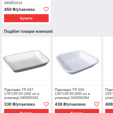
040001014
450
₴/упаковка
Купити
Подібні товари компанії
Підкладка TR 047,
Підкладка TR 034,
Підк
178*135*20 (300 шт в
130*130*20 (600 шт в
225*
упаковці) 040000282
упаковці) 040000284
упак
330
438
408
₴/упаковка
₴/упаковка