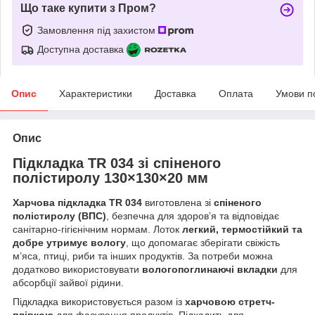
Що таке купити з Пром?
Замовлення під захистом
Доступна доставка
Опис
Характеристики
Доставка
Оплата
Умови п
Опис
Підкладка TR 034 зі спіненого
полістиролу 130×130×20 мм
Харчова підкладка TR 034
виготовлена зі
спіненого
полістиролу (ВПС)
, безпечна для здоров’я та відповідає
санітарно-гігієнічним нормам. Лоток
легкий, термостійкий та
добре утримує вологу
, що допомагає зберігати свіжість
м’яса, птиці, риби та інших продуктів. За потреби можна
додатково використовувати
вологопоглинаючі вкладки
для
абсорбції зайвої рідини.
Підкладка використовується разом із
харчовою стретч-