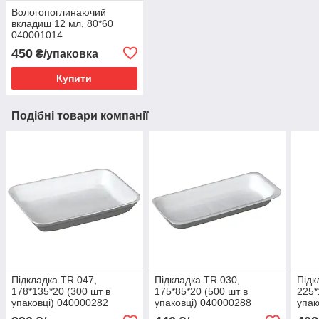
Вологопоглинаючий
вкладиш 12 мл, 80*60
040001014
450
₴/упаковка
Купити
Подібні товари компанії
Підкладка TR 047,
Підкладка TR 030,
Підк
178*135*20 (300 шт в
175*85*20 (500 шт в
225*
упаковці) 040000282
упаковці) 040000288
упак