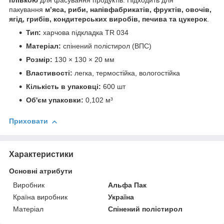
плівкою
для фасування продуктів. Підходить для
пакування
м’яса, риби, напівфабрикатів, фруктів, овочів,
ягід, грибів, кондитерських виробів, печива та цукерок
.
Тип:
харчова підкладка TR 034
Матеріал:
спінений полістирол (ВПС)
Розмір:
130 × 130 × 20 мм
Властивості:
легка, термостійка, вологостійка
Кількість в упаковці:
600 шт
Об'єм упаковки:
0,102 м³
Приховати
Характеристики
Основні атрибути
Виробник
Альфа Пак
Країна виробник
Україна
Матеріал
Спінений полістирол