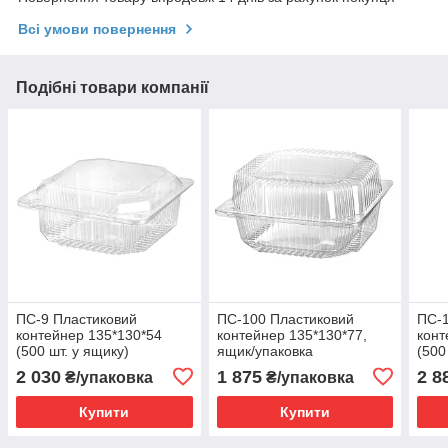
Всі умови повернення
Подібні товари компанії
ПС-9 Пластиковий
ПС-100 Пластиковий
ПС-1
контейнер 135*130*54
контейнер 135*130*77,
конт
(500 шт. у ящику)
ящик/упаковка
(500
010100161
010
2 030
1 875
2 8
₴/упаковка
₴/упаковка
Купити
Купити