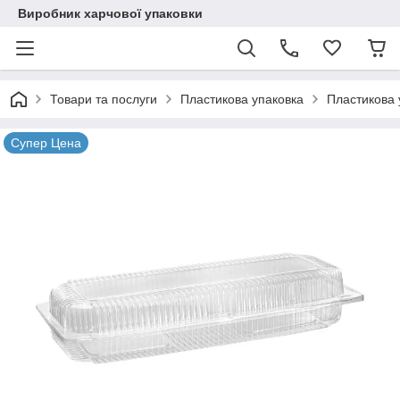
Виробник харчової упаковки
Товари та послуги
Пластикова упаковка
Пластикова 
Супер Цена