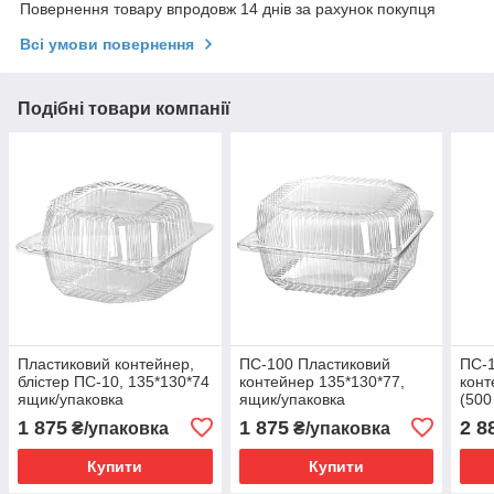
Повернення товару впродовж 14 днів за рахунок покупця
Всі умови повернення
Подібні товари компанії
Пластиковий контейнер,
ПС-100 Пластиковий
ПС-1
блістер ПС-10, 135*130*74
контейнер 135*130*77,
конт
ящик/упаковка
ящик/упаковка
(500
010
1 875
1 875
2 8
₴/упаковка
₴/упаковка
Купити
Купити