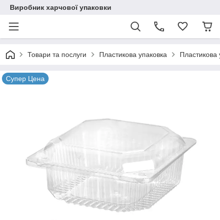
Виробник харчової упаковки
Товари та послуги
Пластикова упаковка
Пластикова 
Супер Цена