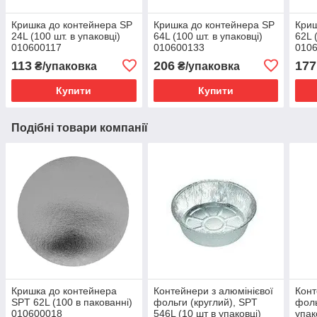
Кришка до контейнера SP
Кришка до контейнера SP
Криш
24L (100 шт. в упаковці)
64L (100 шт. в упаковці)
62L 
010600117
010600133
010
113
206
177
₴/упаковка
₴/упаковка
Купити
Купити
Подібні товари компанії
Кришка до контейнера
Контейнери з алюмінієвої
Конт
SPT 62L (100 в пакованні)
фольги (круглий), SPT
фоль
010600018
546L (10 шт в упаковці)
упак