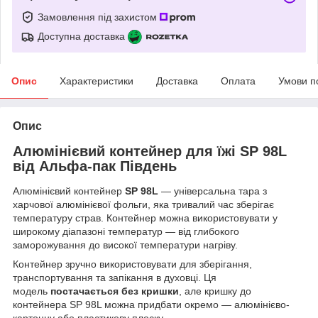
Замовлення під захистом
Доступна доставка
Опис
Характеристики
Доставка
Оплата
Умови п
Опис
Алюмінієвий контейнер для їжі SP 98L
від Альфа-пак Південь
Алюмінієвий контейнер
SP 98L
— універсальна тара з
харчової алюмінієвої фольги, яка тривалий час зберігає
температуру страв. Контейнер можна використовувати у
широкому діапазоні температур — від глибокого
заморожування до високої температури нагріву.
Контейнер зручно використовувати для зберігання,
транспортування та запікання в духовці. Ця
модель
постачається без кришки
, але кришку до
контейнера SP 98L можна придбати окремо — алюмінієво-