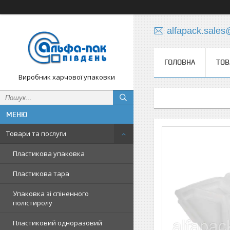
alfapack.sale
ГОЛОВНА
ТОВ
Виробник харчової упаковки
Товари та послуги
Пластикова упаковка
Пластикова тара
Упаковка зі спіненного
полістиролу
Пластиковий одноразовий