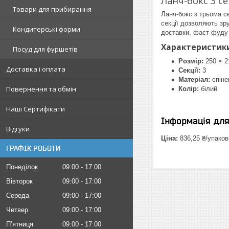
Ланч-бокс 3 се
Товари для прибирання
Ланч-бокс з трьома се
секції дозволяють зр
Кондитерські форми
доставки, фаст-фуду 
Характеристик
Посуд для фуршетів
Розмір:
250 × 2
Доставка і оплата
Секції:
3
Матеріал:
спіне
Повернення та обмін
Колір:
білий
Наші Сертифікати
Інформація дл
Відгуки
Ціна:
836,25 ₴/упаков
ГРАФІК РОБОТИ
Понеділок
09:00
17:00
Вівторок
09:00
17:00
Середа
09:00
17:00
Четвер
09:00
17:00
Пʼятниця
09:00
17:00