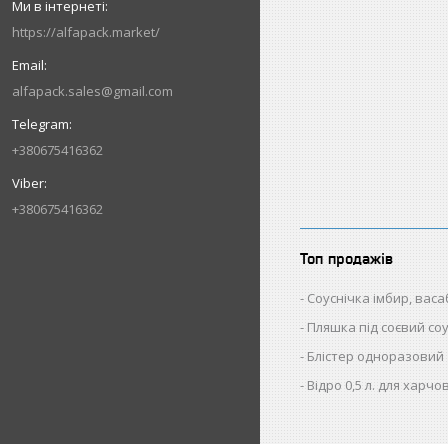
https://alfapack.market/
alfapack.sales@gmail.com
+380675416362
+380675416362
Топ продажів
Соуснічка імбир, васаб
Пляшка під соєвий со
Блістер одноразовий
Відро 0,5 л. для харч