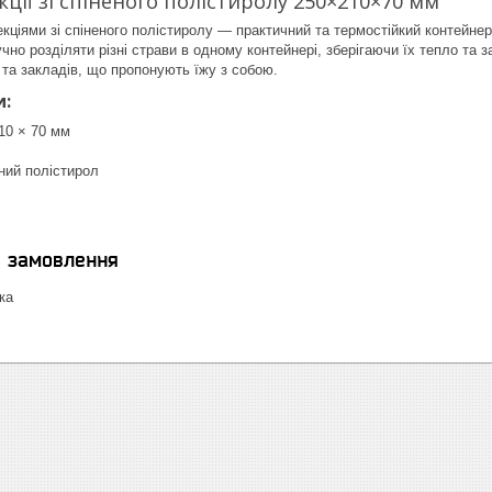
кції зі спіненого полістиролу 250×210×70 мм
кціями зі спіненого полістиролу — практичний та термостійкий контейнер дл
учно розділяти різні страви в одному контейнері, зберігаючи їх тепло та
та закладів, що пропонують їжу з собою.
и:
10 × 70 мм
ний полістирол
я замовлення
ка