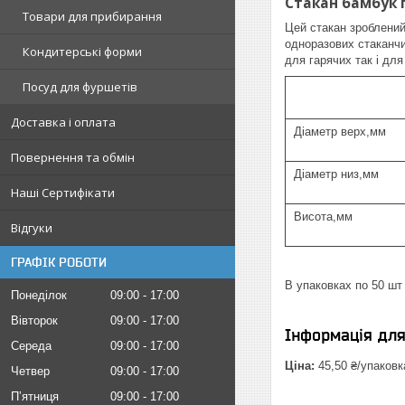
Стакан бамбук
Товари для прибирання
Цей стакан зроблений
одноразових стаканчик
Кондитерські форми
для гарячих так і для
Посуд для фуршетів
Доставка і оплата
Діаметр верх,мм
Повернення та обмін
Діаметр низ,мм
Наші Сертифікати
Висота,мм
Відгуки
ГРАФІК РОБОТИ
В упаковках по 50 шт
Понеділок
09:00
17:00
Вівторок
09:00
17:00
Інформація дл
Середа
09:00
17:00
Ціна:
45,50 ₴/упаковк
Четвер
09:00
17:00
Пʼятниця
09:00
17:00