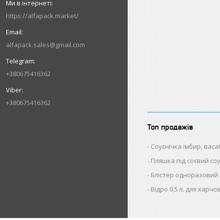
https://alfapack.market/
alfapack.sales@gmail.com
+380675416362
+380675416362
Топ продажів
Соуснічка імбир, васаб
Пляшка під соєвий со
Блістер одноразовий
Відро 0,5 л. для харч