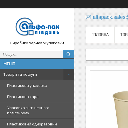
alfapack.sale
ГОЛОВНА
ТОВ
Виробник харчової упаковки
Товари та послуги
Пластикова упаковка
Пластикова тара
Упаковка зі спіненного
полістиролу
Пластиковий одноразовий