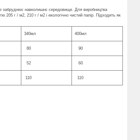
 і не забруднює навколишнє середовище. Для виробництва
 205 г / м2, 210 г / м2 і екологічно чистий папір. Підходить як
340мл
400мл
80
90
52
60
110
110