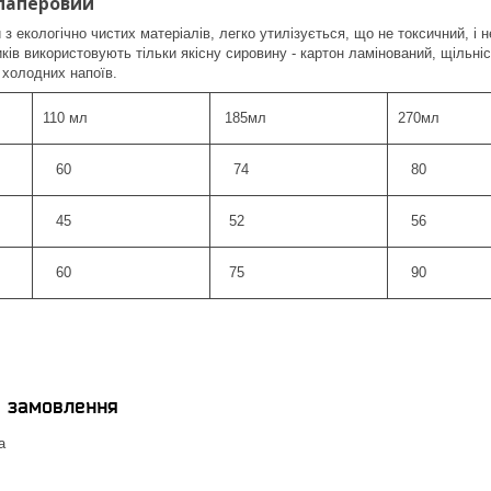
 паперовий
 з екологічно чистих матеріалів, легко утилізується, що не токсичний,
ів використовують тільки якісну сировину - картон ламінований, щільністю
 холодних напоїв.
110 мл
185мл
270мл
60
74
80
45
52
56
60
75
90
я замовлення
а