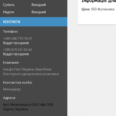
Інформація дл
Субота
Вихідний
Ціна:
650 ₴/упаковка
Неділя
Вихідний
КОНТАКТИ
+380 (48) 770-76-07
Відділ продажів
+380 (67) 541-63-62
Відділ продажів
Альфа Пак Південь Виробник
блістерної одноразової упаковки
Менеджер
вул. Мельницька 26/2 офіс 508,
Одеса, Україна