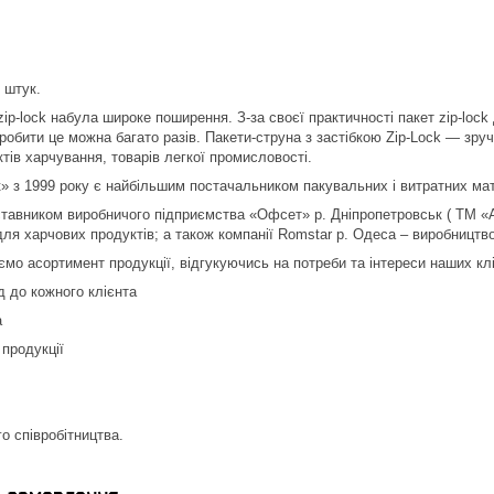
 штук.
ip-lock набула широке поширення. З-за своєї практичності пакет zip-loc
робити це можна багато разів. Пакети-струна з застібкою Zip-Lock ― зру
тів харчування, товарів легкої промисловості.
 з 1999 року є найбільшим постачальником пакувальних і витратних мате
тавником виробничого підприємства «Офсет» р. Дніпропетровськ ( ТМ «А
для харчових продуктів; а також компанії Romstar р. Одеса – виробництво
мо асортимент продукції, відгукуючись на потреби та інтереси наших клі
д до кожного клієнта
а
продукції
о співробітництва.