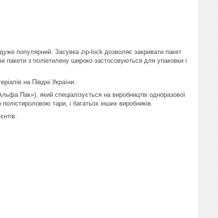
k дуже популярний. Засувка zip-lock дозволяє закривати пакет
чні пакети з поліетилену широко застосовуються для упаковки і
ріалів на Півдні України.
льфа Пак»), який спеціалізується на виробництві одноразової
 полістироловою тари, і багатьох інших виробників.
єнтів.