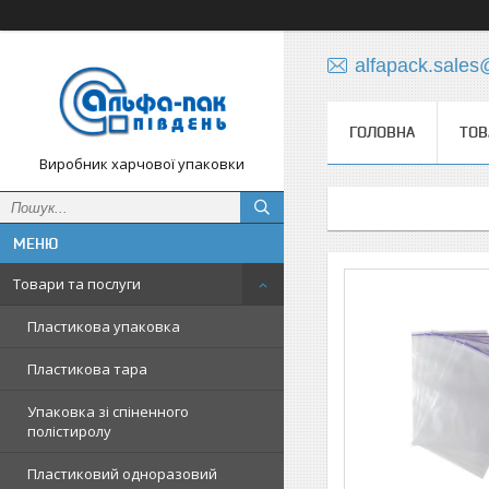
alfapack.sale
ГОЛОВНА
ТОВ
Виробник харчової упаковки
Товари та послуги
Пластикова упаковка
Пластикова тара
Упаковка зі спіненного
полістиролу
Пластиковий одноразовий