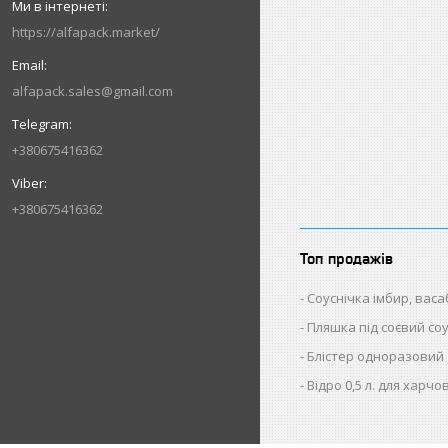
https://alfapack.market/
alfapack.sales@gmail.com
+380675416362
+380675416362
Топ продажів
Соуснічка імбир, васаб
Пляшка під соєвий со
Блістер одноразовий
Відро 0,5 л. для харч