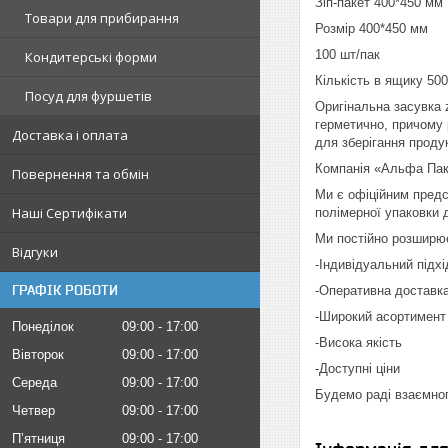
Зіп-пакет 400*450 мм
Товари для прибирання
Розмір 400*450 мм
100 шт/пак
Кондитерські форми
Кількість в ящику 500
Посуд для фуршетів
Оригінальна засувка z
герметично, причому 
Доставка і оплата
для зберігання продук
Компанія «Альфа Пак»
Повернення та обмін
Ми є офіційним предс
Наші Сертифікати
полімерної упаковки 
Ми постійно розширює
Відгуки
-Індивідуальний підхі
ГРАФІК РОБОТИ
-Оперативна доставк
-Широкий асортимент 
Понеділок
09:00
17:00
-Висока якість
Вівторок
09:00
17:00
-Доступні ціни
Середа
09:00
17:00
Будемо раді взаємног
Четвер
09:00
17:00
Пʼятниця
09:00
17:00