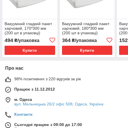
Вакуумний гладкий пакет
Вакуумний гладкий пакет
Ваку
харчовий, 170*300 мм
харчовий, 180*300 мм
харч
(200 шт в упаковці)
(200 шт в упаковці)
(200
030501437
030501443
030
494
364
152
₴/упаковка
₴/упаковка
Купити
Купити
Про нас
98% позитивних з 220 відгуків за рік
Працює з 11.12.2012
м. Одеса
вул. Мельницька 26/2 офіс 508, Одеса, Україна
Контакти
Сьогодні працює з 09:00 до 17:00