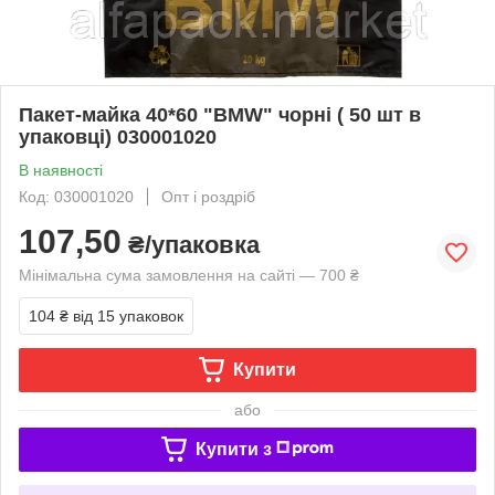
Пакет-майка 40*60 "BMW" чорні ( 50 шт в
упаковці) 030001020
В наявності
Код: 030001020
Опт і роздріб
107,50
₴/упаковка
Мінімальна сума замовлення на сайті — 700 ₴
104 ₴
від 15 упаковок
Купити
або
Купити з