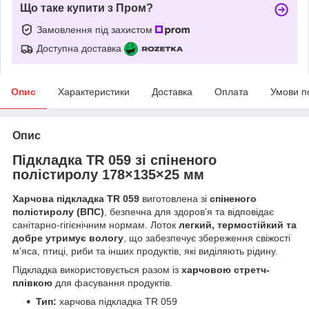
Що таке купити з Пром?
Замовлення під захистом
Доступна доставка
Опис
Характеристики
Доставка
Оплата
Умови п
Опис
Підкладка TR 059 зі спіненого
полістиролу 178×135×25 мм
Харчова підкладка TR 059
виготовлена зі
спіненого
полістиролу (ВПС)
, безпечна для здоров’я та відповідає
санітарно-гігієнічним нормам. Лоток
легкий, термостійкий та
добре утримує вологу
, що забезпечує збереження свіжості
м’яса, птиці, риби та інших продуктів, які виділяють рідину.
Підкладка використовується разом із
харчовою стретч-
плівкою
для фасування продуктів.
Тип:
харчова підкладка TR 059