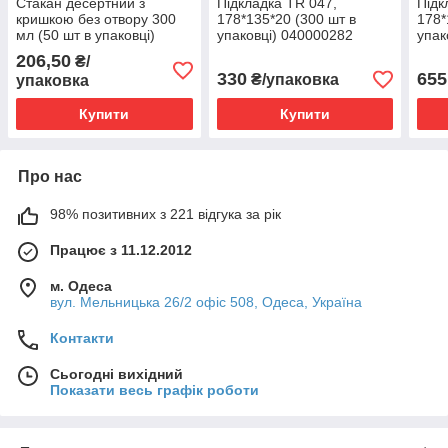
Стакан десертний з
Підкладка TR 047,
Підк
кришкою без отвору 300
178*135*20 (300 шт в
178*
мл (50 шт в упаковці)
упаковці) 040000282
упак
062200502
206,50
₴/
330
655
₴/упаковка
упаковка
Купити
Купити
Про нас
98% позитивних з 221 відгука за рік
Працює з 11.12.2012
м. Одеса
вул. Мельницька 26/2 офіс 508, Одеса, Україна
Контакти
Сьогодні вихідний
Показати весь графік роботи