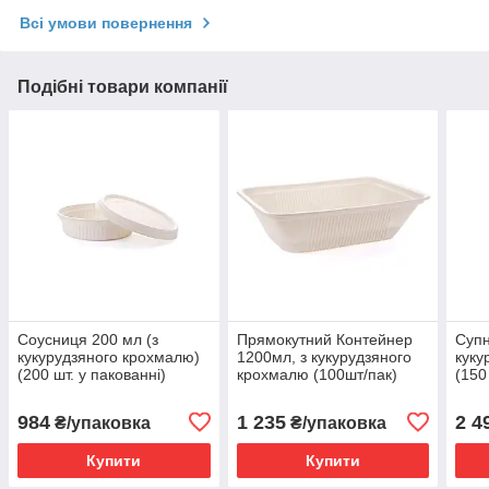
Всі умови повернення
Подібні товари компанії
Соусниця 200 мл (з
Прямокутний Контейнер
Супн
кукурудзяного крохмалю)
1200мл, з кукурудзяного
куку
(200 шт. у пакованні)
крохмалю (100шт/пак)
(150
060800029
060
984
1 235
2 4
₴/упаковка
₴/упаковка
Купити
Купити