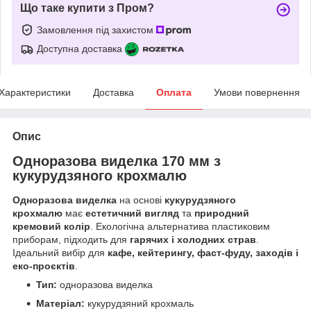
Що таке купити з Пром?
Замовлення під захистом
Доступна доставка
Характеристики
Доставка
Оплата
Умови повернення
Опис
Одноразова виделка 170 мм з
кукурудзяного крохмалю
Одноразова виделка
на основі
кукурудзяного
крохмалю
має
естетичний вигляд
та
природний
кремовий колір
. Екологічна альтернатива пластиковим
приборам, підходить для
гарячих і холодних страв
.
Ідеальний вибір для
кафе, кейтерингу, фаст-фуду, заходів і
еко-проєктів
.
Тип:
одноразова виделка
Матеріал:
кукурудзяний крохмаль