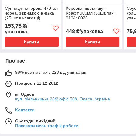
Супниця паперова 470 мл
Коробка під лапшу ,
Соус
чорна, з кришкою низька
Крафт 900мл (50шт/пак)
криш
(25 шт в упаковці)
010440026
упак
010470051
153,75
₴/
448
75,
₴/упаковка
упаковка
Купити
Купити
Про нас
98% позитивних з 223 відгуків за рік
Працює з 11.12.2012
м. Одеса
вул. Мельницька 26/2 офіс 508, Одеса, Україна
Контакти
Сьогодні вихідний
Показати весь графік роботи