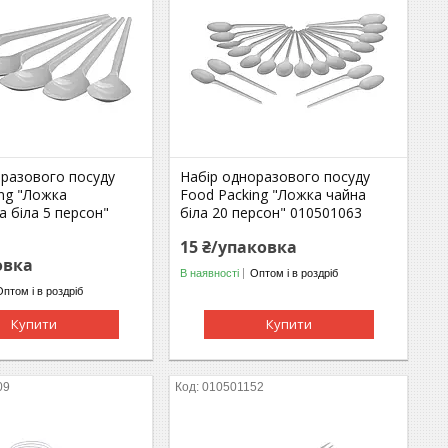
оразового посуду
Набір одноразового посуду
ing "Ложка
Food Packing "Ложка чайна
 біла 5 персон"
біла 20 персон" 010501063
15 ₴/упаковка
овка
В наявності
Оптом і в роздріб
Оптом і в роздріб
Купити
Купити
09
010501152