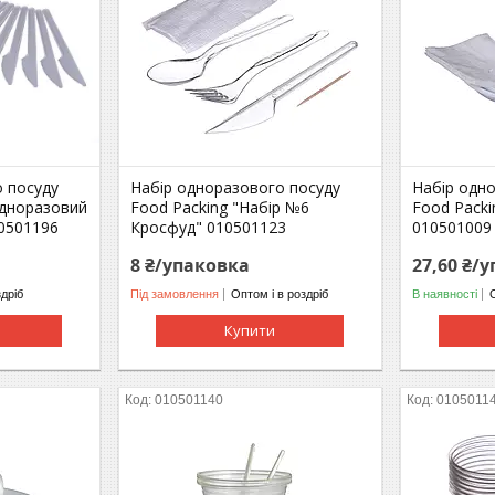
 посуду
Набір одноразового посуду
Набір одн
одноразовий
Food Packing "Набір №6
Food Packi
10501196
Кросфуд" 010501123
010501009
8 ₴/упаковка
27,60 ₴/
здріб
Під замовлення
Оптом і в роздріб
В наявності
Купити
010501140
0105011