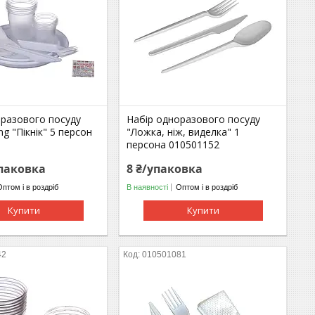
оразового посуду
Набір одноразового посуду
ng "Пікнік" 5 персон
"Ложка, ніж, виделка" 1
персона 010501152
упаковка
8 ₴/упаковка
Оптом і в роздріб
В наявності
Оптом і в роздріб
Купити
Купити
42
010501081