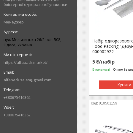
блістерної одноразової упаковки
Менеджер
вул. Мельницька 26/2 офіс 508,
Набір одноразового
Одеса, Україна
Food Packing "Деру
000002922
5 ₴/набір
https://alfapack.market/
В наявності
Оптом і в ро
alfapack.sales@gmail.com
Купити
+380675416362
010501159
+380675416362