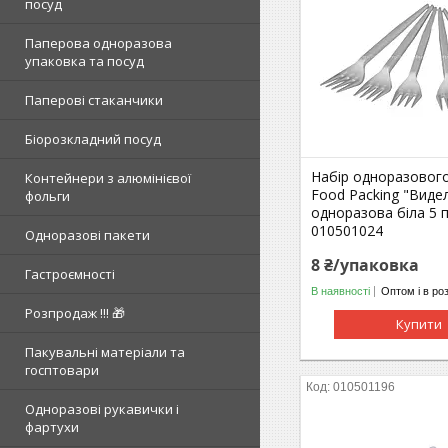
посуд
Паперова одноразова
упаковка та посуд
Паперові стаканчики
Біорозкладний посуд
Набір одноразового
Контейнери з алюмінієвої
Food Packing "Виде
фольги
одноразова біла 5 
010501024
Одноразові пакети
8 ₴/упаковка
Гастроємності
В наявності
Оптом і в ро
Розпродаж !!! 🎁
Купити
Пакувальні матеріали та
госптовари
010501196
Одноразові рукавички і
фартухи