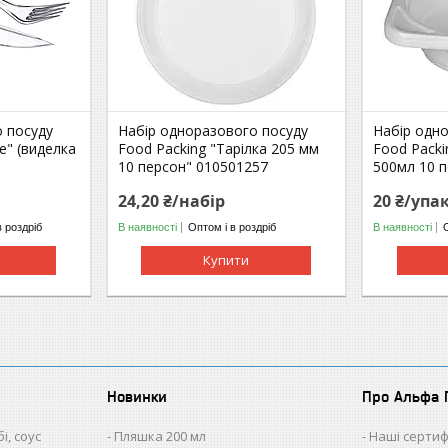
 посуду
Набір одноразового посуду
Набір одн
е" (виделка
Food Packing "Тарілка 205 мм
Food Packi
10 персон" 010501257
500мл 10 
24,20 ₴/набір
20 ₴/упа
в роздріб
В наявності
Оптом і в роздріб
В наявності
Купити
Новинки
Про Альфа 
і, соус
Пляшка 200 мл
Наші сертиф