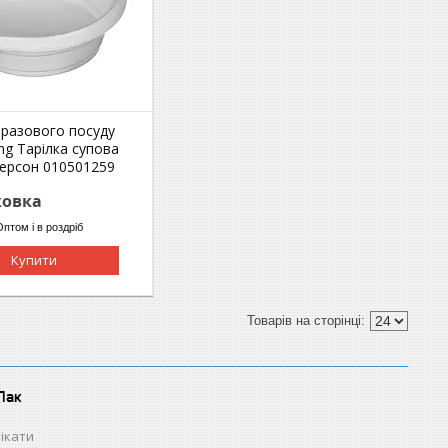
оразового посуду
ng Тарілка супова
персон 010501259
ковка
Оптом і в роздріб
Купити
Пак
ікати