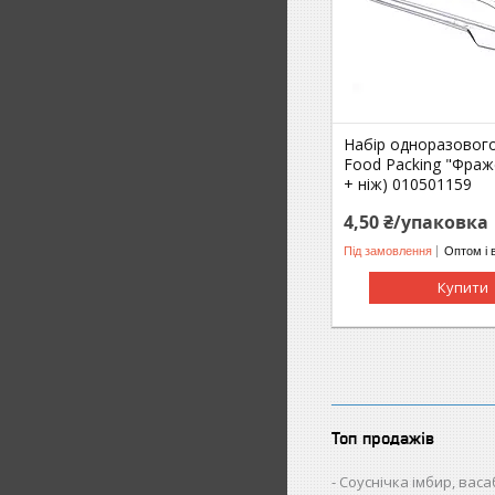
Набір одноразового
Food Packing "Фраж
+ ніж) 010501159
4,50 ₴/упаковка
Під замовлення
Оптом і 
Купити
Топ продажів
Соуснічка імбир, васаб