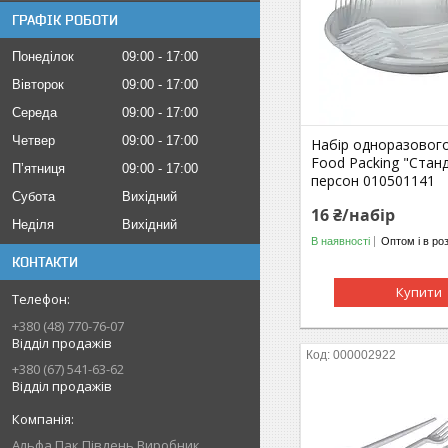
ГРАФІК РОБОТИ
Понеділок
09:00
17:00
Вівторок
09:00
17:00
Середа
09:00
17:00
Четвер
09:00
17:00
Набір одноразового
Food Packing "Станд
Пʼятниця
09:00
17:00
персон 010501141
Субота
Вихідний
16 ₴/набір
Неділя
Вихідний
В наявності
Оптом і в ро
КОНТАКТИ
Купити
+380 (48) 770-76-07
Відділ продажів
000002922
+380 (67) 541-63-62
Відділ продажів
Альфа Пак Південь Виробник