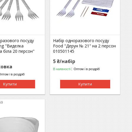
оразового посуду
Набір одноразового посуду
ng "Виделка
Food "Дерун № 21" на 2 персон
 біла 20 персон"
010501145
5 ₴/набір
ковка
В наявності
Оптом і в роздріб
Оптом і в роздріб
Купити
Купити
59