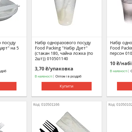
 посуду
Набір одноразового посуду
Набір одн
арт" на 5
Food Packing "Набір Дует"
Food Packi
(стакан 180, чайна ложка (по
персон 01
2шт)) 010501140
10 ₴/наб
3,70 ₴/упаковка
здріб
В наявності
В наявності
Оптом і в роздріб
Купити
010501166
0105010