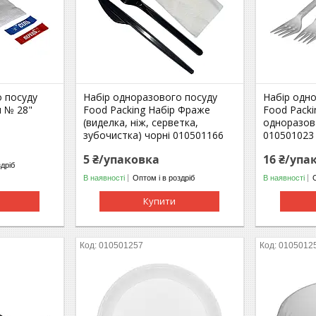
 посуду
Набір одноразового посуду
Набір одн
н № 28"
Food Packing Набір Фраже
Food Packi
(виделка, ніж, серветка,
одноразова
зубочистка) чорні 010501166
010501023
5 ₴/упаковка
16 ₴/упа
здріб
В наявності
Оптом і в роздріб
В наявності
Купити
010501257
0105012