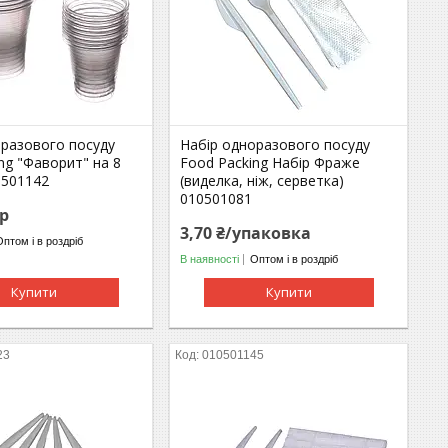
оразового посуду
Набір одноразового посуду
ng "Фаворит" на 8
Food Packing Набір Фраже
0501142
(виделка, ніж, серветка)
010501081
ір
3,70 ₴/упаковка
Оптом і в роздріб
В наявності
Оптом і в роздріб
Купити
Купити
23
010501145