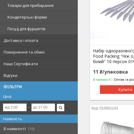
Товари для прибирання
Кондитерські форми
Посуд для фуршетів
Доставка і оплата
Набір одноразового
Повернення та обмін
Food Packing "Ніж 
білий" 10 персон 0
Наші Сертифікати
11 ₴/упаковка
Відгуки
В наявності
Оптом і в ро
ФІЛЬТРИ
Купити
Ціна
010501141
Наявність
В наявності
16