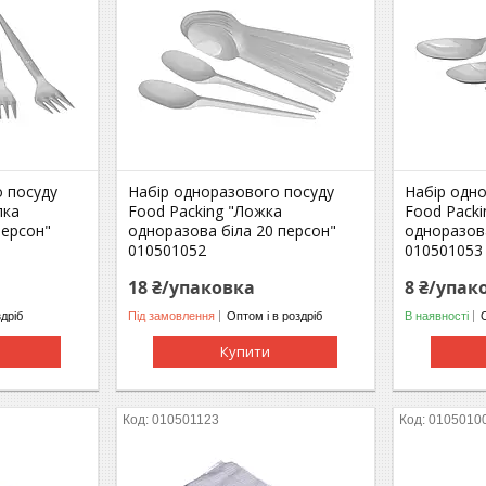
 посуду
Набір одноразового посуду
Набір одн
лка
Food Packing "Ложка
Food Pack
персон"
одноразова біла 20 персон"
одноразова
010501052
010501053
18 ₴/упаковка
8 ₴/упак
здріб
Під замовлення
Оптом і в роздріб
В наявності
Купити
010501123
0105010