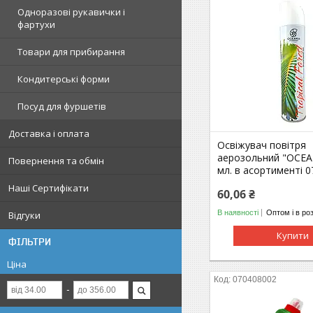
Одноразові рукавички і
фартухи
Товари для прибирання
Кондитерські форми
Посуд для фуршетів
Доставка і оплата
Освіжувач повітря
аерозольний "OCEA
Повернення та обмін
мл. в асортименті 
Наші Сертифікати
60,06 ₴
В наявності
Оптом і в ро
Відгуки
Купити
ФІЛЬТРИ
Ціна
070408002