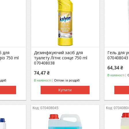
б для
Дезинфікуючий засіб для
Гель для у
різ 750 ml
туалету Літнє сонце 750 ml
070408043
070408038
64,34 ₴
74,47 ₴
В наявності
здріб
В наявності
Оптом і в роздріб
Купити
070408045
0704080