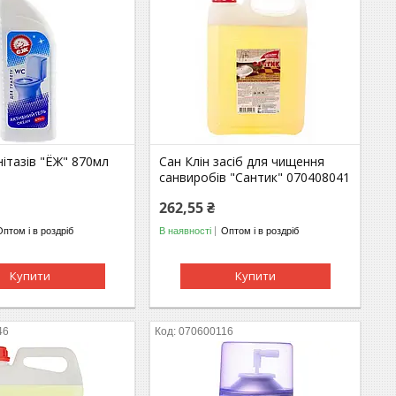
нітазів "ЁЖ" 870мл
Сан Клін засіб для чищення
санвиробів "Сантик" 070408041
262,55 ₴
Оптом і в роздріб
В наявності
Оптом і в роздріб
Купити
Купити
46
070600116