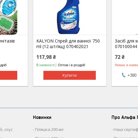
нітазів
KALYON Спрей для ванної 750
Засіб для 
4
ml (12 шт/ящ) 070402021
070100044
117,98 ₴
72 ₴
здріб
В наявності
Оптом і в роздріб
Немає в наявн
Купити
+380 
Новинки
Про Альфа 
і, соус
Пляшка 200 мл
Наші сертиф