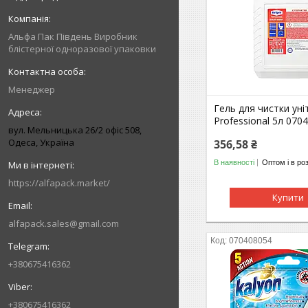
Альфа Пак Південь Виробник
блістерної одноразової упаковки
Менеджер
Гель для чистки уніт
Professional 5л 070
вул. Мельницька 26/2 офіс 508,
Одеса, Україна
356,58 ₴
В наявності
Оптом і в ро
https://alfapack.market/
Купити
alfapack.sales@gmail.com
070408054
+380675416362
+380675416362