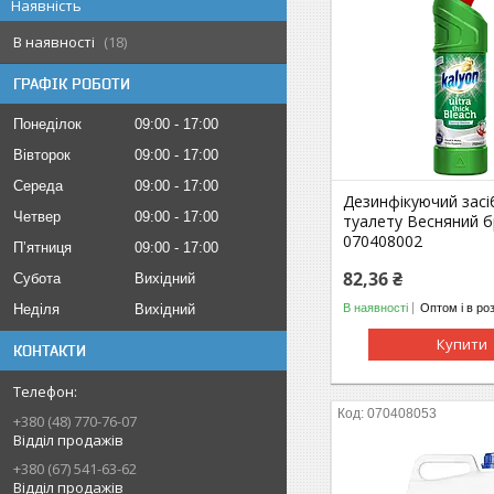
Наявність
В наявності
18
ГРАФІК РОБОТИ
Понеділок
09:00
17:00
Вівторок
09:00
17:00
Середа
09:00
17:00
Дезинфікуючий засі
Четвер
09:00
17:00
туалету Весняний б
070408002
Пʼятниця
09:00
17:00
82,36 ₴
Субота
Вихідний
В наявності
Оптом і в ро
Неділя
Вихідний
Купити
КОНТАКТИ
070408053
+380 (48) 770-76-07
Відділ продажів
+380 (67) 541-63-62
Відділ продажів