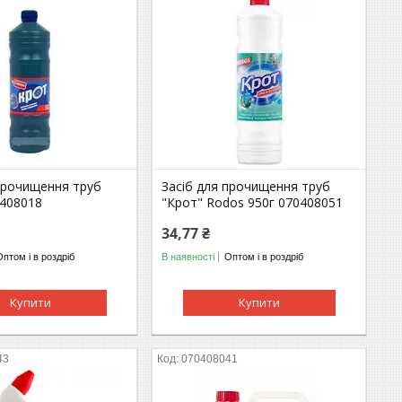
 прочищення труб
Засіб для прочищення труб
0408018
"Крот" Rodos 950г 070408051
34,77 ₴
Оптом і в роздріб
В наявності
Оптом і в роздріб
Купити
Купити
43
070408041