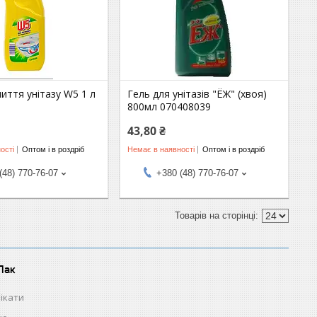
миття унітазу W5 1 л
Гель для унітазів "ЁЖ" (хвоя)
800мл 070408039
43,80 ₴
ості
Оптом і в роздріб
Немає в наявності
Оптом і в роздріб
(48) 770-76-07
+380 (48) 770-76-07
Пак
ікати