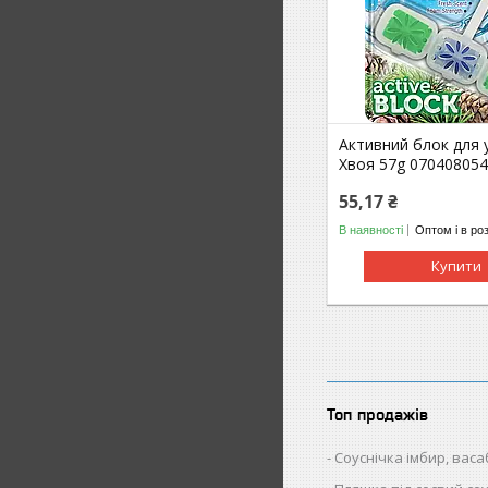
Активний блок для у
Хвоя 57g 07040805
55,17 ₴
В наявності
Оптом і в ро
Купити
Топ продажів
Соуснічка імбир, васаб