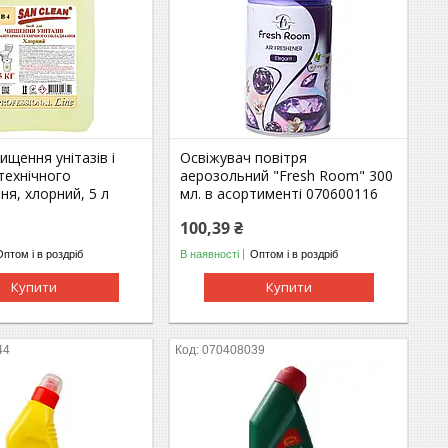
ищення унітазів і
Освіжувач повітря
технічного
аерозольний "Fresh Room" 300
ня, хлорний, 5 л
мл. в асортименті 070600116
100,39 ₴
Оптом і в роздріб
В наявності
Оптом і в роздріб
Купити
Купити
44
070408039