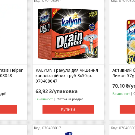
070408047
0704080
азів Helper
KALYON Гранули для чищення
Активний б
408048
каналізаційних труб 3х50гр.
Лимон 57g
070408047
70,10 ₴/
63,92 ₴/упаковка
здріб
В наявності
В наявності
Оптом і в роздріб
Купити
070408017
0704080