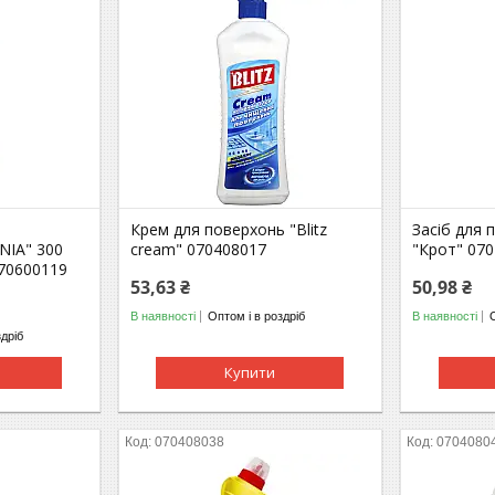
Крем для поверхонь "Blitz
Засіб для
NIA" 300
cream" 070408017
"Крот" 07
070600119
53,63 ₴
50,98 ₴
В наявності
Оптом і в роздріб
В наявності
здріб
Купити
070408038
0704080