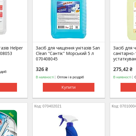
азів Helper
Засіб для чищення унітазів San
Засіб для ч
408053
Clean "Сантік" Морський 5 л
санітарно-
070408045
устаткуван
326 ₴
275,42 ₴
здріб
В наявності
Оптом і в роздріб
В наявності
Купити
070402021
0701000