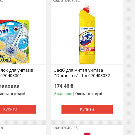
01
070408032
лок для унітазів
Засіб для миття унітаза
 070408001
"Domestos", 1 л 070408032
упаковка
174,46 ₴
Оптом і в роздріб
В наявності
Оптом і в роздріб
Купити
Купити
18
070408051