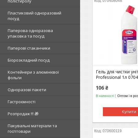
полістиролу
070408048
Пластиковий одноразовий
посуд
Паперова одноразова
упаковка та посуд
Паперові стаканчики
Біорозкладний посуд
Гель для чистки уніт
Контейнери з алюмінієвої
Professional 1л 070
фольги
106 ₴
Одноразові пакети
В наявності
Оптом і в ро
Гастроємності
Купити
Розпродаж !!! 🎁
Пакувальні матеріали та
госптовари
070600119