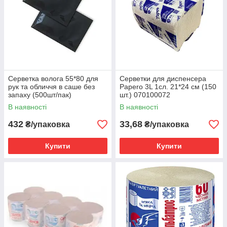
Серветка волога 55*80 для
Серветки для диспенсера
рук та обличчя в саше без
Papero 3L 1сл. 21*24 см (150
запаху (500шт/пак)
шт.) 070100072
050001917
В наявності
В наявності
432
33,68
₴/упаковка
₴/упаковка
Купити
Купити