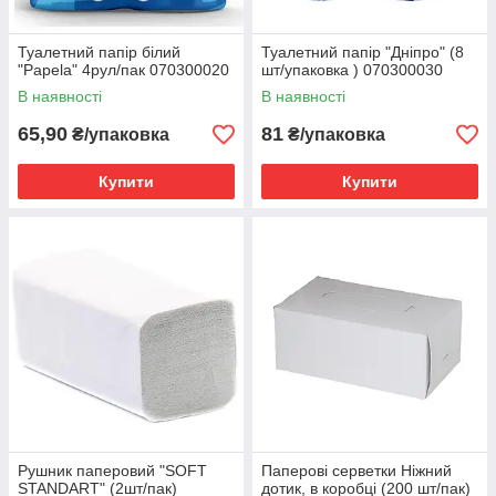
Туалетний папір білий
Туалетний папір "Дніпро" (8
"Papela" 4рул/пак 070300020
шт/упаковка ) 070300030
В наявності
В наявності
65,90
81
₴/упаковка
₴/упаковка
Купити
Купити
Рушник паперовий "SOFT
Паперові серветки Ніжний
STANDART" (2шт/пак)
дотик, в коробці (200 шт/пак)