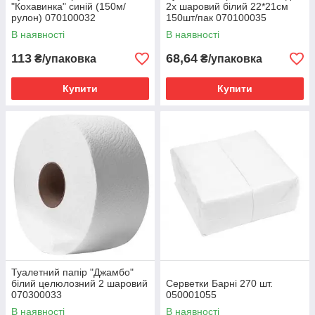
"Кохавинка" синій (150м/
2х шаровий білий 22*21см
рулон) 070100032
150шт/пак 070100035
В наявності
В наявності
113
68,64
₴/упаковка
₴/упаковка
Купити
Купити
Туалетний папір "Джамбо"
білий целюлозний 2 шаровий
Серветки Барні 270 шт.
070300033
050001055
В наявності
В наявності