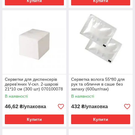
Купити
Купити
Серветки для диспенсерів
Серветка волога 55*80 для
дерев'яних V-скл. 2-шарові
рук та обличчя в саше без
21*10 см (300 шт) 070100078
запаху (600шт/пак)
050001915
В наявності
В наявності
46,62
432
₴/упаковка
₴/упаковка
Купити
Купити