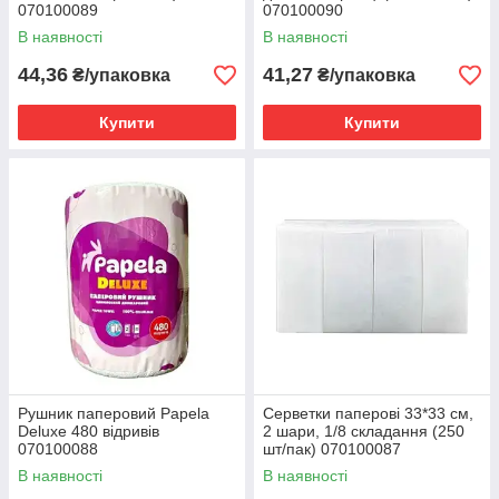
070100089
070100090
В наявності
В наявності
44,36
41,27
₴/упаковка
₴/упаковка
Купити
Купити
Рушник паперовий Papela
Серветки паперові 33*33 см,
Deluxe 480 відривів
2 шари, 1/8 складання (250
070100088
шт/пак) 070100087
В наявності
В наявності